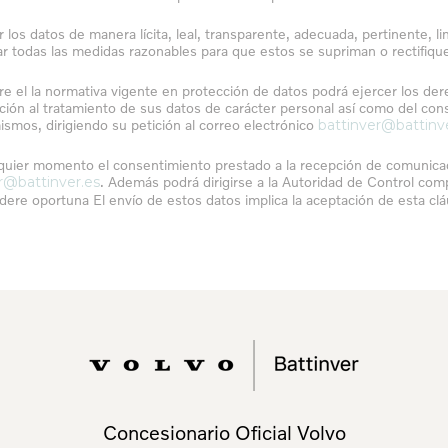
os datos de manera lícita, leal, transparente, adecuada, pertinente, lim
odas las medidas razonables para que estos se supriman o rectifiquen
 el la normativa vigente en protección de datos podrá ejercer los dere
ición al tratamiento de sus datos de carácter personal así como del co
ismos, dirigiendo su petición al correo electrónico
battinver@battinv
uier momento el consentimiento prestado a la recepción de comunicac
r@battinver.es
. Además podrá dirigirse a la Autoridad de Control com
dere oportuna El envío de estos datos implica la aceptación de esta clá
Concesionario Oficial Volvo