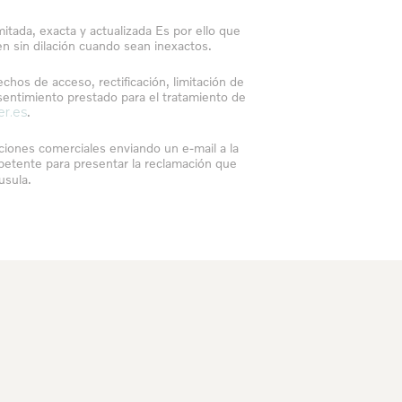
itada, exacta y actualizada Es por ello que
 sin dilación cuando sean inexactos.
chos de acceso, rectificación, limitación de
nsentimiento prestado para el tratamiento de
er.es
.
iones comerciales enviando un e-mail a la
petente para presentar la reclamación que
usula.