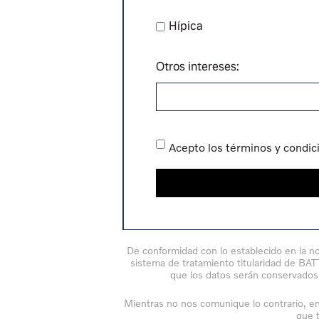
Hípica
Otros intereses:
Acepto los términos y condic
De conformidad con lo establecido en la n
sistema de tratamiento titularidad de BA
que los datos serán conservados 
Mientras no nos comunique lo contrario, e
que t