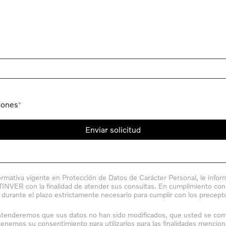
iones
*
ormativa vigente en Protección de Datos de Carácter Personal, le info
TTINVER con la finalidad de atender sus consultas. En cumplimiento co
durante el plazo estrictamente necesario para cumplir con los precep
ntenderemos que sus datos no han sido modificados, que usted se compr
enemos su consentimiento para utilizarlos para las finalidades mencion