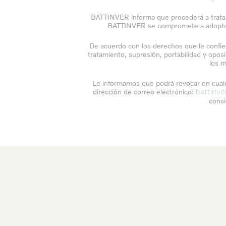
BATTINVER informa que procederá a tratar l
BATTINVER se compromete a adoptar t
De acuerdo con los derechos que le confiere
tratamiento, supresión, portabilidad y opos
los m
Le informamos que podrá revocar en cualq
dirección de correo electrónico:
battinve
consi