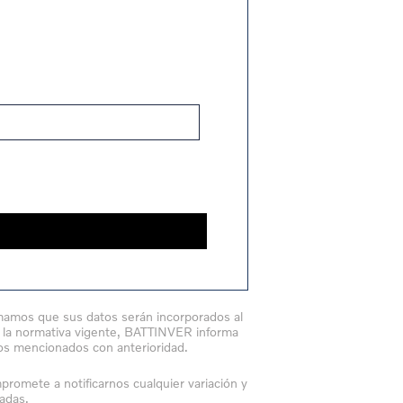
rmamos que sus datos serán incorporados al
n la normativa vigente, BATTINVER informa
tos mencionados con anterioridad.
omete a notificarnos cualquier variación y
adas.